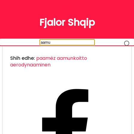
FJALË
Fjalor Shqip
Shih edhe:
paamëz
aamunkoitto
aerodynaaminen