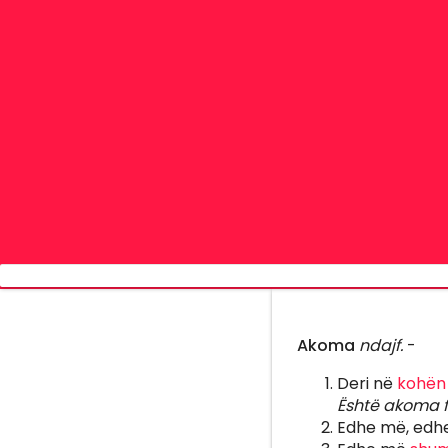
Akoma
ndajf.
-
Deri në
kohën
Është akoma f
Edhe më, edhe