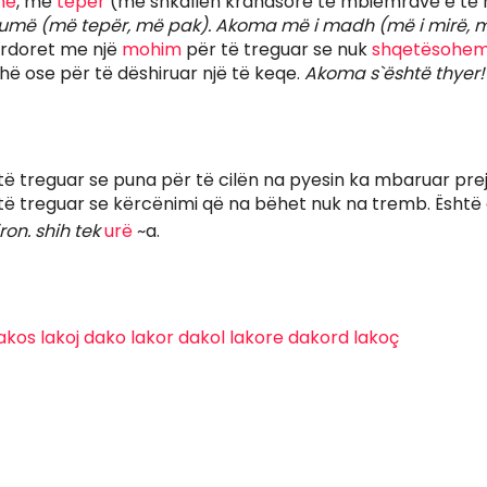
më
, më
tepër
(me shkallën krahasore të mbiemrave e të n
ë (më tepër, më pak). Akoma më i madh (më i mirë, më 
rdoret me një
mohim
për të treguar se nuk
shqetësohem
ë ose për të dëshiruar një të keqe.
Akoma s`është thyer!
të treguar se puna për të cilën na pyesin ka mbaruar pre
të treguar se kërcënimi që na bëhet nuk na tremb. Ësht
iron. shih tek
urë
~a.
akos
lakoj
dako
lakor
dakol
lakore
dakord
lakoç