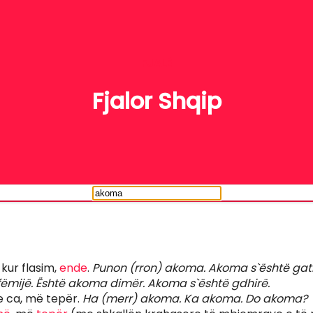
FJALË
Fjalor Shqip
kur flasim,
ende
.
Punon (rron) akoma. Akoma s`është gati
ëmijë. Është akoma dimër. Akoma s`është gdhirë.
 ca, më tepër.
Ha (merr) akoma. Ka akoma. Do akoma?