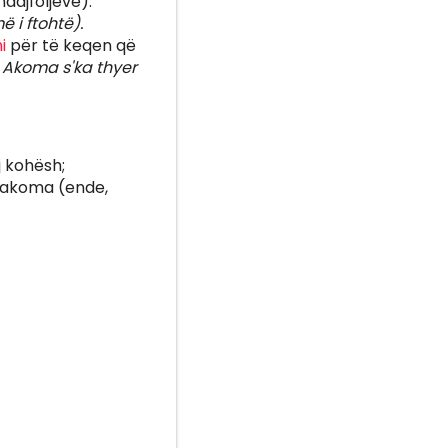
dajfoljeve).
i ftohtë).
i
për të keqen që
 Akoma s'ka thyer
j kohësh;
ë akoma (ende,