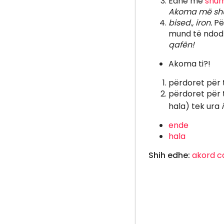
Edhe më
shu
Akoma më shum
bised., iron.
Pë
mund të ndodh
qafën!
Akoma ti?!
përdoret për 
përdoret për 
hala) tek ura
ende
hala
Shih edhe:
akord
c