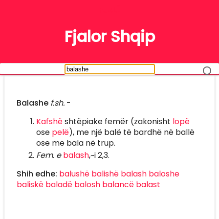
FJALË
Fjalor Shqip
Balashe
f.sh.
-
Kafshë
shtëpiake femër (zakonisht
lopë
ose
pelë
), me një balë të bardhë në ballë
ose me bala në trup.
Fem. e
balash
,~i 2,3.
Shih edhe:
balushë
balishë
balash
baloshe
baliskë
baladë
balosh
balancë
balast