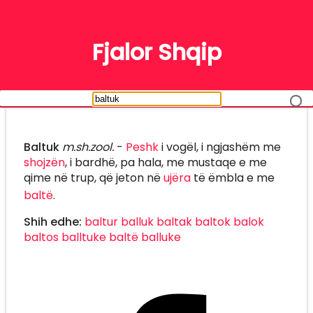
FJALË
Fjalor Shqip
Baltuk
m.sh.zool.
-
Peshk
i vogël, i ngjashëm me
shojzën
, i bardhë, pa hala, me mustaqe e me
qime në trup, që jeton në
ujëra
të ëmbla e me
baltë
.
Shih edhe:
baltur
balluk
baltak
baltok
balok
baltos
balltuke
baltë
balluke