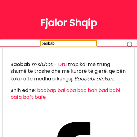
FJALË
Fjalor Shqip
Baobab
m.sh.bot.
-
Dru
tropikal me trung
shumë të trashë dhe me kurorë të gjerë, që bën
kokrra të mëdha si kunguj.
Baobabi afrikan.
Shih edhe:
baobap
bal
aba
bac
bah
bad
babi
bafa
baft
bafë