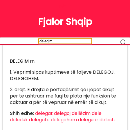
FJALË
Fjalor Shqip
DELEGIM
m.
1. Veprimi sipas kuptimeve të foljeve DELEGOJ,
DELEGOHEM.
2. drejt. E drejta e përfaqësimit që i jepet dikujt
për të ushtruar me fuqi të plota një funksion të
caktuar a për të vepruar në emër të dikujt.
Shih edhe:
delegat
delegoj
dellëzim
dele
deleduk
delegate
delegohem
deleguar
delesh