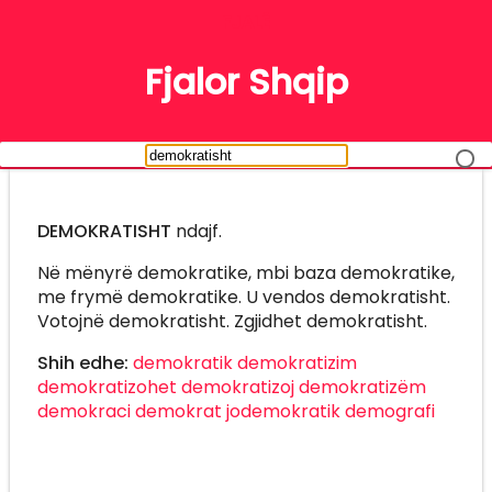
FJALË
Fjalor Shqip
DEMOKRATISHT
ndajf.
Në mënyrë demokratike, mbi baza demokratike,
me frymë demokratike. U vendos demokratisht.
Votojnë demokratisht. Zgjidhet demokratisht.
Shih edhe:
demokratik
demokratizim
demokratizohet
demokratizoj
demokratizëm
demokraci
demokrat
jodemokratik
demografi