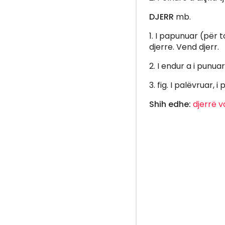
DJERR
mb.
1. I papunuar (për 
djerre. Vend djerr.
2. I endur a i punuar
3. fig. I palëvruar,
Shih edhe:
djerrë
v