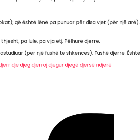
tokat); që është lënë pa punuar për disa vjet (për një arë)
 thjesht, pa lule, pa vija etj. Pëlhurë djerre.
 i pastudiuar (për një fushë të shkencës). Fushë djerre. Ësht
djerr
dje
djeg
djerroj
djegur
djegë
djersë
ndjerë