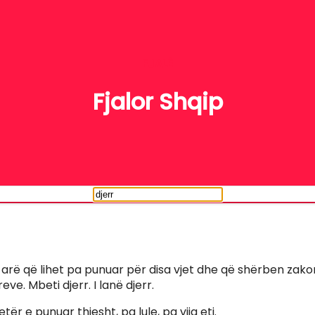
FJALË
Fjalor Shqip
 arë që lihet pa punuar për disa vjet dhe që shërben zakoni
eve. Mbeti djerr. I lanë djerr.
etër e punuar thjesht, pa lule, pa vija etj.