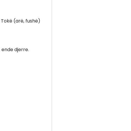
. Tokë (arë, fushë)
ë ende djerre.