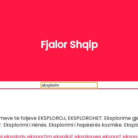
FJALË
Fjalor Shqip
imeve të foljeve EKSPLOROJ, EKSPLOROHET. Eksplorime gje
Eksplorimi i Hënës. Eksplorimi i hapësirës kozmike. Eksplor
j
eksploziv
eksportim
eksplicit
eksplorues
eksport
ekspor