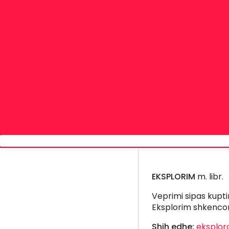
EKSPLORIM
m. libr.
Veprimi sipas kupt
Eksplorim shkencor. 
Shih edhe:
eksploro