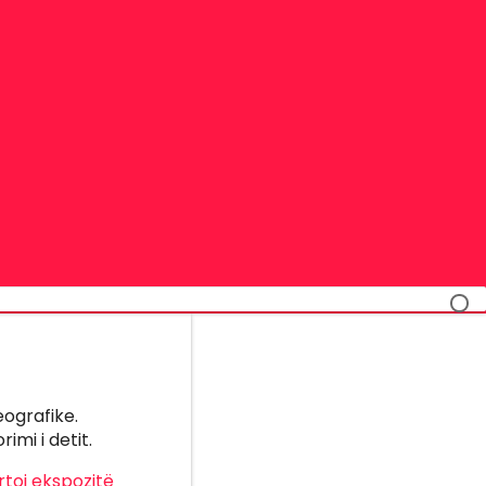
ografike.
imi i detit.
toj
ekspozitë