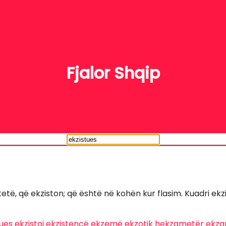
FJALË
Fjalor Shqip
etë, që ekziston; që është në kohën kur flasim. Kuadri ekz
ues
ekzistoj
ekzistencë
ekzemë
ekzotik
hekzametër
ekza