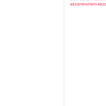
ekzaminohem
ekz