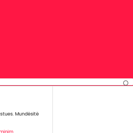
istues. Mundësitë
minim