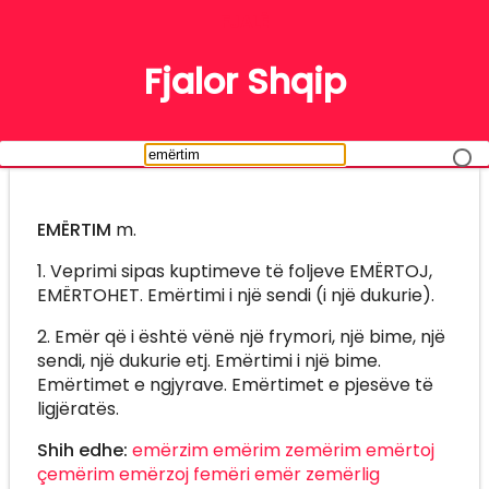
FJALË
Fjalor Shqip
EMËRTIM
m.
1. Veprimi sipas kuptimeve të foljeve EMËRTOJ,
EMËRTOHET. Emërtimi i një sendi (i një dukurie).
2. Emër që i është vënë një frymori, një bime, një
sendi, një dukurie etj. Emërtimi i një bime.
Emërtimet e ngjyrave. Emërtimet e pjesëve të
ligjëratës.
Shih edhe:
emërzim
emërim
zemërim
emërtoj
çemërim
emërzoj
femëri
emër
zemërlig