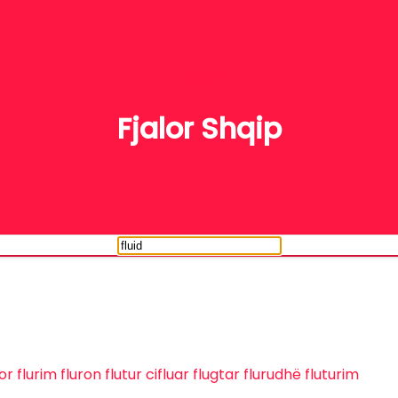
FJALË
Fjalor Shqip
uor
flurim
fluron
flutur
cifluar
flugtar
flurudhë
fluturim