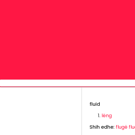
fluid
lëng
Shih edhe:
flugë
fl