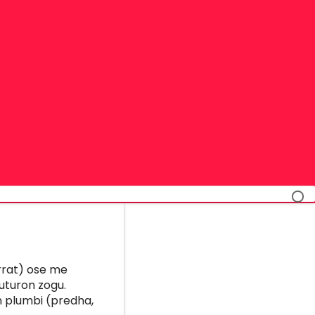
drrat) ose me
luturon zogu.
on plumbi (predha,