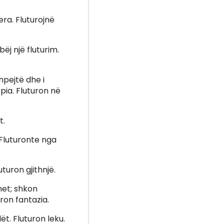
era. Fluturojnë
ëj një fluturim.
hpejtë dhe i
pia. Fluturon në
t.
 Fluturonte nga
uturon gjithnjë.
het; shkon
ron fantazia.
lët. Fluturon leku.