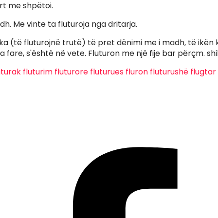
rt me shpëtoi.
hedh. Me vinte ta fluturoja nga dritarja.
ka (të fluturojnë trutë) të pret dënimi me i madh, të ikën ko
 fare, s'është në vete. Fluturon me një fije bar përçm. shih
uturak
fluturim
fluturore
fluturues
fluron
fluturushë
flugtar