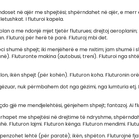
vendoset në ajër me shpejtësi; shpërndahet në ajër, e merr 
letushkat. I fluturoi kapela.
an a me ndonjë mjet tjetër fluturues; drejtoj aeroplanin; b
. Fluturoj për herë të parë. Fluturoj mbi det.
 eci shumë shpejt; iki menjëherë e me nxitim; jam shumë i s
në). Fluturonte makina (autobusi, treni). Fluturoi nga shtë
 Kalon, ikën shpejt (për kohën). Fluturon koha. Fluturonin orë
 gëzuar, nuk përmbahem dot nga gëzimi, nga lumturia etj.
r çdo gjë me mendjelehtësi, gënjehem shpejt; fantazoj. Ai fl
g. Përhapet me shpejtësi në drejtime të ndryshme, shpërnda
ahë. Fluturon lajmi. Fluturon kënga. Fluturon mendimi. Flutu
. Shpenzohet lehtë (për paratë); ikën, shpëton. Fluturojnë fja