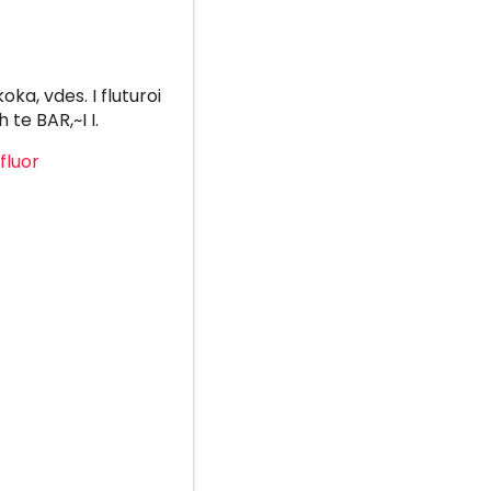
ka, vdes. I fluturoi
 te BAR,~I I.
fluor