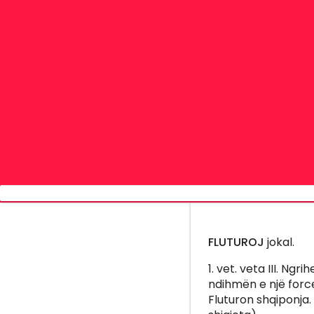
FLUTUROJ
jokal.
1. vet. veta III. N
ndihmën e një force
Fluturon shqiponja.