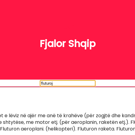
FJALË
Fjalor Shqip
grihet e lëviz në ajër me anë të krahëve (për zogjtë dhe kan
 shtytëse, me motor etj. (për aeroplanin, raketën etj.). F
 Fluturon aeroplani. (helikopteri). Fluturon raketa. Flutur