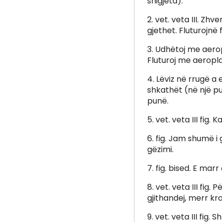
shigjeta).
2. vet. veta III. Zh
gjethet. Fluturojnë f
3. Udhëtoj me aeropl
Fluturoj me aeroplan
4. Lëviz në rrugë a
shkathët (në një pu
punë.
5. vet. veta III fig.
6. fig. Jam shumë i
gëzimi.
7. fig. bised. E mar
8. vet. veta III fi
gjithandej, merr kr
9. vet. veta III fig