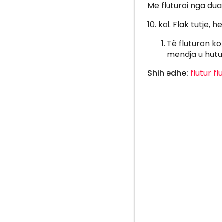
Me fluturoi nga dua
10. kal. Flak tutje, 
Të fluturon ko
mendja u hutua
Shih edhe:
flutur
fl