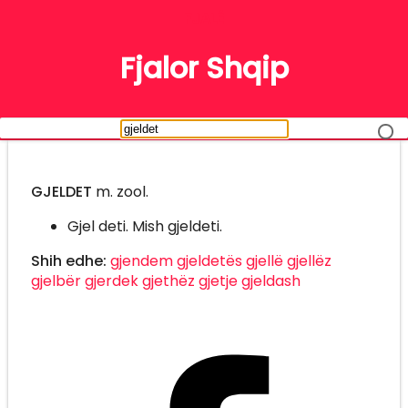
FJALË
Fjalor Shqip
GJELDET
m. zool.
Gjel deti. Mish gjeldeti.
Shih edhe:
gjendem
gjeldetës
gjellë
gjellëz
gjelbër
gjerdek
gjethëz
gjetje
gjeldash