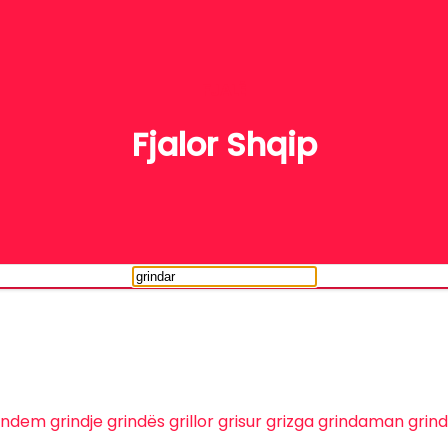
FJALË
Fjalor Shqip
indem
grindje
grindës
grillor
grisur
grizga
grindaman
grin