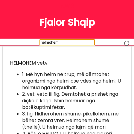
FJALË
Fjalor Shqip
HELMOHEM
vetv.
1. Më hyn helm në trup; më dëmtohet
organizmi nga helmi ose vdes nga helmi. U
helmua nga kërpudhat.
2. vet. veta III fig. Dëmtohet a prishet nga
diçka e keqe. Ishin helmuar nga
botëkuptimi fetar.
3. fig. Hidhërohem shumë, pikëllohem, më
bëhet zemra vrer. Helmohem shumë
(thellë). U helmua nga lajmi që mori.
4. Pës. e HELMOJ. U helmua nga gjarpri.