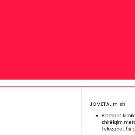
JOMETAL
m. sh
Element kimik 
shkëlqim meta
telëzohet (si p.