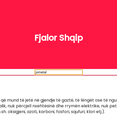
FJALË
Fjalor Shqip
që mund të jetë në gjendje të gaztë, të lëngët ose të ng
lik, nuk përcjell nxehtësinë dhe rrymën elektrike, nuk pe
sh. oksigjeni, azoti, karboni, fosfori, squfuri, klori etj.).