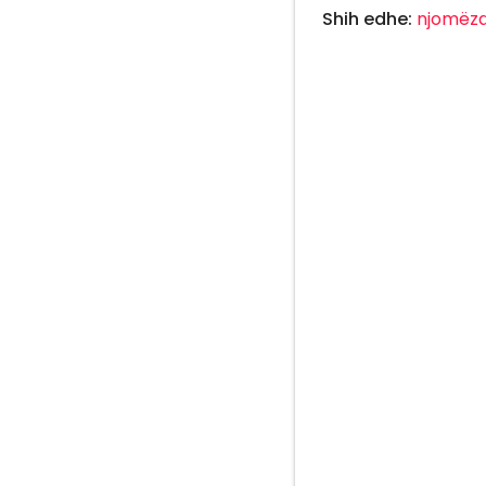
Shih edhe:
njomëz