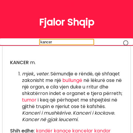
FJALË
Fjalor Shqip
KANCER
m.
mjek., veter.
Sëmundje e rëndë, që shfaqet
zakonisht me një
bullungë
në lëkurë ose në
një organ, e cila vjen duke u rritur dhe
shkatërron indet e organet e tjera përreth;
tumor
i keq që përhapet me shpejtësi në
gjithë trupin e njeriut ose të kafshës.
Kanceri i mushkërive. Kanceri i kockave.
Kancer në gjak leucemi.
Shih edhe:
kandër
kanaçe
kancelar
kandar