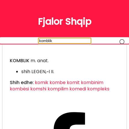
FJALË
Fjalor Shqip
KOMBLIK
m. anat.
shih LEGEN,~I II.
Shih edhe:
komik
kombe
komit
kombinim
kombësi
komshi
kompilim
komedi
kompleks