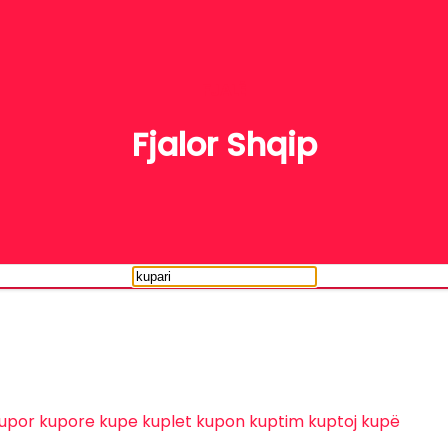
FJALË
Fjalor Shqip
upor
kupore
kupe
kuplet
kupon
kuptim
kuptoj
kupë