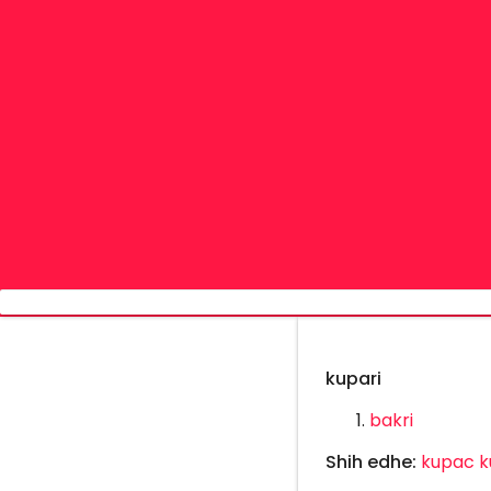
kupari
bakri
Shih edhe:
kupac
k