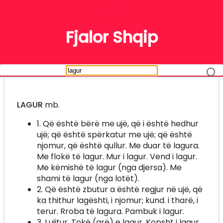
FJALË
Fjalor Shqip
LAGUR
mb.
1. Që është bërë me ujë, që i është hedhur
ujë; që është spërkatur me ujë; që është
njomur, që është qullur. Me duar të lagura.
Me flokë të lagur. Mur i lagur. Vend i lagur.
Me këmishë të lagur (nga djersa). Me
shami të lagur (nga lotët).
2. Që është zbutur a është regjur në ujë, që
ka thithur lagështi, i njomur; kund. i tharë, i
terur. Rroba të lagura. Pambuk i lagur.
3. I ujitur. Tokë (arë) e lagur. Kopsht i lagur.