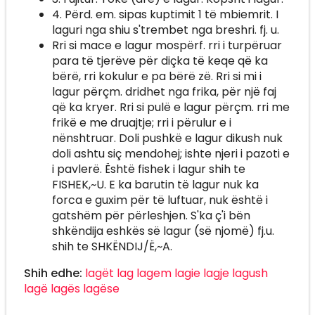
4. Përd. em. sipas kuptimit 1 të mbiemrit. I
laguri nga shiu s'trembet nga breshri. fj. u.
Rri si mace e lagur mospërf. rri i turpëruar
para të tjerëve për diçka të keqe që ka
bërë, rri kokulur e pa bërë zë. Rri si mi i
lagur përçm. dridhet nga frika, për një faj
që ka kryer. Rri si pulë e lagur përçm. rri me
frikë e me druajtje; rri i përulur e i
nënshtruar. Doli pushkë e lagur dikush nuk
doli ashtu siç mendohej; ishte njeri i pazoti e
i pavlerë. Është fishek i lagur shih te
FISHEK,~U. E ka barutin të lagur nuk ka
forca e guxim për të luftuar, nuk është i
gatshëm për përleshjen. S'ka ç'i bën
shkëndija eshkës së lagur (së njomë) fj.u.
shih te SHKËNDIJ/Ë,~A.
Shih edhe:
lagët
lag
lagem
lagie
lagje
lagush
lagë
lagës
lagëse