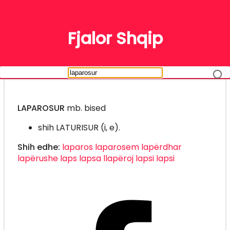
FJALË
Fjalor Shqip
LAPAROSUR
mb. bised
shih LATURISUR (i, e).
Shih edhe:
laparos
laparosem
lapërdhar
lapërushe
laps
lapsa
llapëroj
lapsi
lapsi