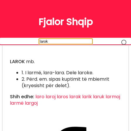
FJALË
Fjalor Shqip
LAROK
mb.
1. I larmë, lara-lara. Dele laroke.
2. Përd. em. sipas kuptimit të mbiemrit
(kryesisht për delet).
Shih edhe:
laro
laroj
laros
larak
larik
laruk
larmoj
larmë
largoj