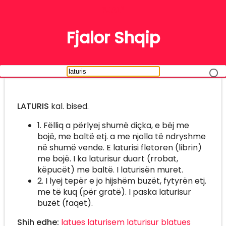
FJALË
Fjalor Shqip
LATURIS
kal. bised.
1. Fëlliq a përlyej shumë diçka, e bëj me
bojë, me baltë etj. a me njolla të ndryshme
në shumë vende. E laturisi fletoren (librin)
me bojë. I ka laturisur duart (rrobat,
këpucët) me baltë. I laturisën muret.
2. I lyej tepër e jo hijshëm buzët, fytyrën etj.
me të kuq (për gratë). I paska laturisur
buzët (faqet).
Shih edhe:
latues
laturisem
laturisur
blatues