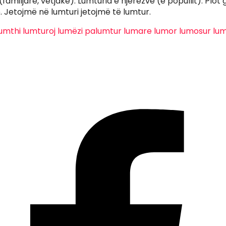
familjare, vetjake). Lumturia e njerëzve (e popullit). Plot 
ë. Jetojmë në lumturi jetojmë të lumtur.
lumthi
lumturoj
lumëzi
palumtur
lumare
lumor
lumosur
lu