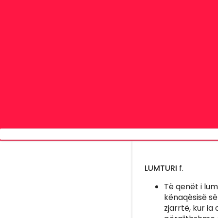
LUMTURI
f.
Të qenët i lumt
kënaqësisë së
zjarrtë, kur ia