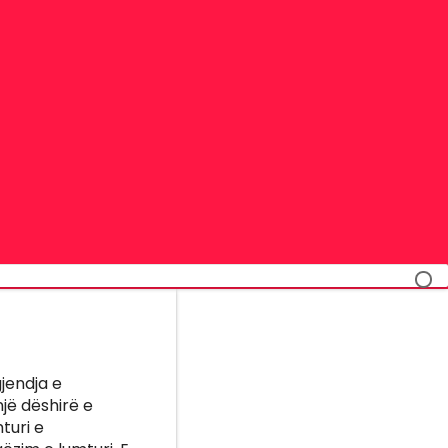
gjendja e
jë dëshirë e
mturi e