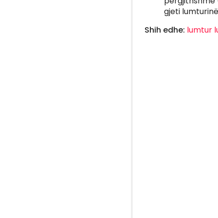
përgjithshme (
gjeti lumturin
Shih edhe:
lumtur