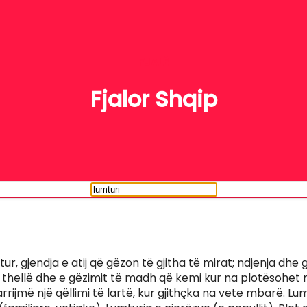
FJALË
Fjalor Shqip
ur, gjendja e atij që gëzon të gjitha të mirat; ndjenja dhe 
 thellë dhe e gëzimit të madh që kemi kur na plotësohet n
 arrijmë një qëllimi të lartë, kur gjithçka na vete mbarë. Lu