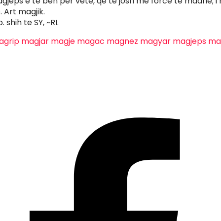
magjeps e të bën për vete, që të josh me forcë të madhe; 
. Art magjik.
. shih te SY, ~RI.
agrip
magjar
magje
magac
magnez
magyar
magjeps
ma