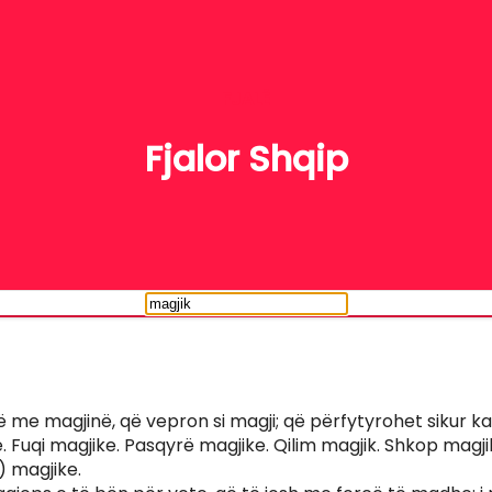
FJALË
Fjalor Shqip
jë me magjinë, që vepron si magji; që përfytyrohet sikur ka
 Fuqi magjike. Pasqyrë magjike. Qilim magjik. Shkop magjik
) magjike.