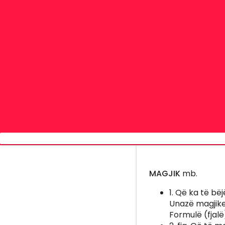
MAGJIK
mb.
1. Që ka të bë
Unazë magjike.
Formulë (fjalë