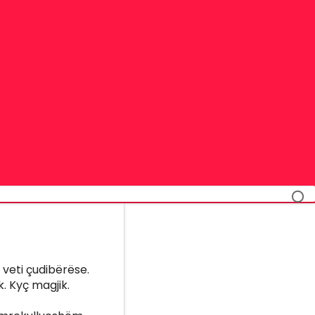
 veti çudibërëse.
. Kyç magjik.