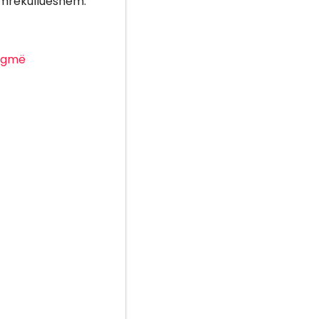
i mrekullueshëm.
gmë