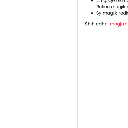
2. fig. Që të 
Bukuri magjike
Sy magjik radio
Shih edhe:
magji
m