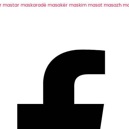
r
mastar
maskaradë
masakër
maskim
masat
masazh
ma