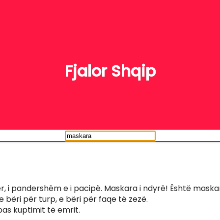
FJALË
Fjalor Shqip
htër, i pandershëm e i pacipë. Maskara i ndyrë! Është mask
e bëri për turp, e bëri për faqe të zezë.
ipas kuptimit të emrit.