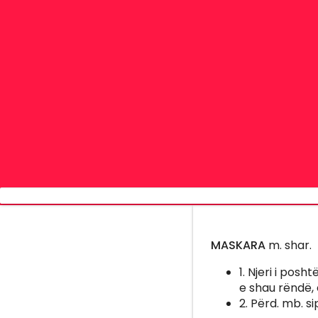
MASKARA
m. shar.
1. Njeri i pos
e shau rëndë, 
2. Përd. mb. s