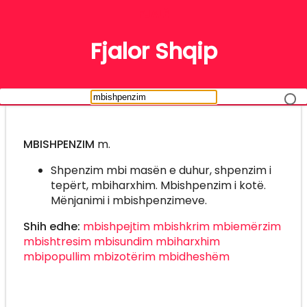
FJALË
Fjalor Shqip
MBISHPENZIM
m.
Shpenzim mbi masën e duhur, shpenzim i
tepërt, mbiharxhim. Mbishpenzim i kotë.
Mënjanimi i mbishpenzimeve.
Shih edhe:
mbishpejtim
mbishkrim
mbiemërzim
mbishtresim
mbisundim
mbiharxhim
mbipopullim
mbizotërim
mbidheshëm