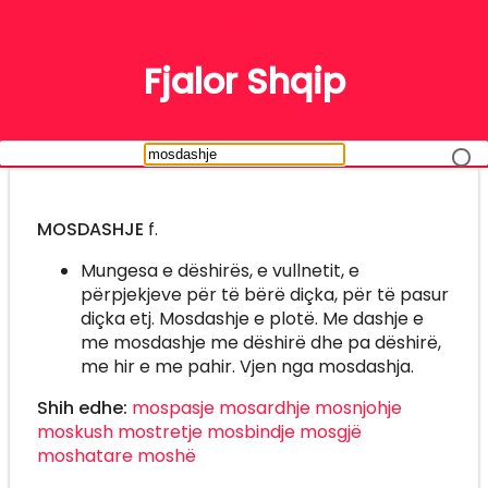
FJALË
Fjalor Shqip
MOSDASHJE
f.
Mungesa e dëshirës, e vullnetit, e
përpjekjeve për të bërë diçka, për të pasur
diçka etj. Mosdashje e plotë. Me dashje e
me mosdashje me dëshirë dhe pa dëshirë,
me hir e me pahir. Vjen nga mosdashja.
Shih edhe:
mospasje
mosardhje
mosnjohje
moskush
mostretje
mosbindje
mosgjë
moshatare
moshë