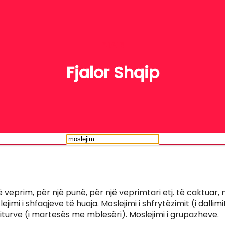
FJALË
Fjalor Shqip
ë veprim, për një punë, për një veprimtari etj. të caktuar,
ejimi i shfaqjeve të huaja. Moslejimi i shfrytëzimit (i dallimit
turve (i martesës me mblesëri). Moslejimi i grupazheve.