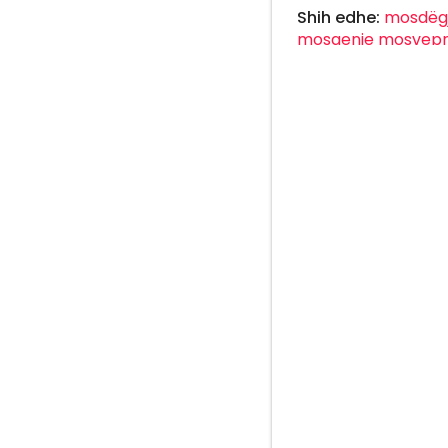
Shih edhe:
mosdëg
mosqenie
mosvepr