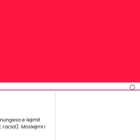
 mungesa e lejimit
 racial). Moslejimi i