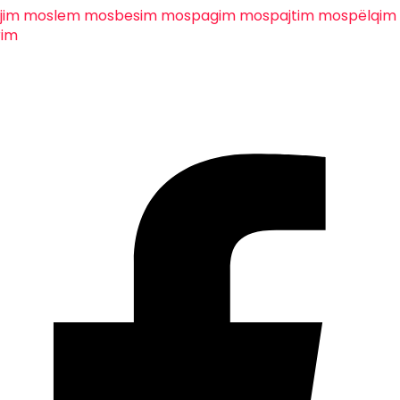
jim
moslem
mosbesim
mospagim
mospajtim
mospëlqim
im