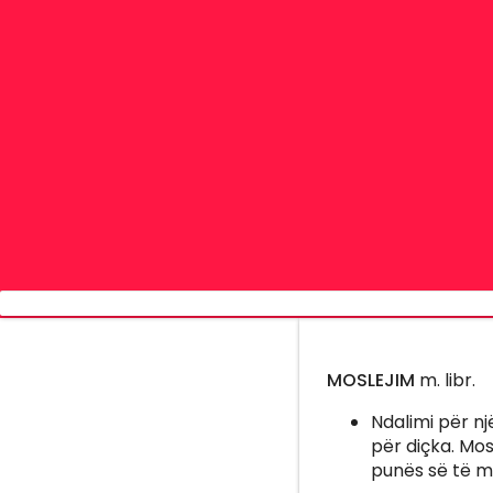
MOSLEJIM
m. libr.
Ndalimi për nj
për diçka. Mosl
punës së të mi