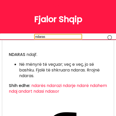
FJALË
Fjalor Shqip
NDARAS
ndajf.
Në mënyrë të veçuar; veç e veç, jo së
bashku. Fjalë të shkruara ndaras. Rrojnë
ndaras.
Shih edhe:
ndarës
ndarazi
ndarje
ndarë
ndahem
ndaj
andart
ndasi
ndasor