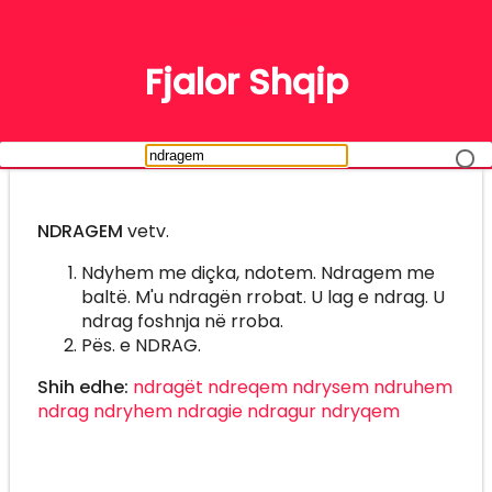
FJALË
Fjalor Shqip
NDRAGEM
vetv.
Ndyhem me diçka, ndotem. Ndragem me
baltë. M'u ndragën rrobat. U lag e ndrag. U
ndrag foshnja në rroba.
Pës. e NDRAG.
Shih edhe:
ndragët
ndreqem
ndrysem
ndruhem
ndrag
ndryhem
ndragie
ndragur
ndryqem