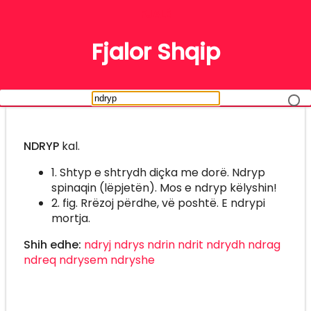
FJALË
Fjalor Shqip
NDRYP
kal.
1. Shtyp e shtrydh diçka me dorë. Ndryp
spinaqin (lëpjetën). Mos e ndryp këlyshin!
2. fig. Rrëzoj përdhe, vë poshtë. E ndrypi
mortja.
Shih edhe:
ndryj
ndrys
ndrin
ndrit
ndrydh
ndrag
ndreq
ndrysem
ndryshe