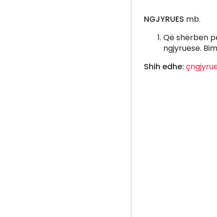
NGJYRUES
mb.
Që shërben pë
ngjyruese. Bim
Shih edhe:
çngjyru