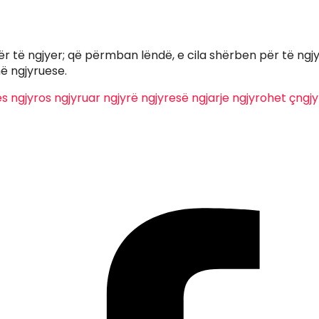
r të ngjyer; që përmban lëndë, e cila shërben për të ngj
ë ngjyruese.
es
ngjyros
ngjyruar
ngjyrë
ngjyresë
ngjarje
ngjyrohet
çngjy