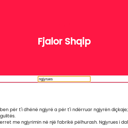
FJALË
Fjalor Shqip
en për t'i dhënë ngjyrë a për t'i ndërruar ngjyrën diçkaje;
ulitës.
rret me ngjyrimin në një fabrikë pëlhurash. Ngjyrues i dal