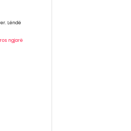
yer. Lëndë
ros
ngjarë