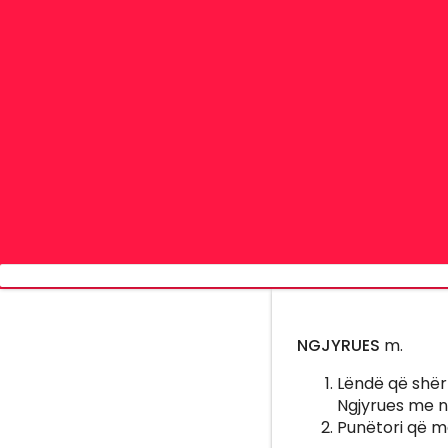
NGJYRUES
m.
Lëndë që shërb
Ngjyrues me ng
Punëtori që me