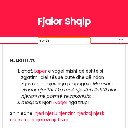
FJALË
Fjalor Shqip
NJERITH
m.
anat.
Lapër
e vogël mishi, që është si
zgjatim i qiellzës së butë dhe që ndan
zgavrën e gojës nga prapagoja.
Me është
skuqur njerithi. I ka rënë njerithi i është ulur
njerithi më poshtë se zakonisht.
mospërf.
Njeri i
vogël
nga trupi.
Shih edhe:
njeri
njeriu
njerizim
njerizoj
njerk
njerkë
njeh
njerëzi
njehsim