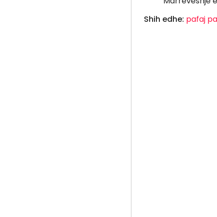
Marrëveshje e
Shih edhe:
pafaj
pa