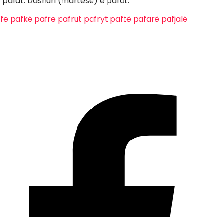
 pafat. Dashuri (martesë) e pafat.
fe
pafkë
pafre
pafrut
pafryt
paftë
pafarë
pafjalë