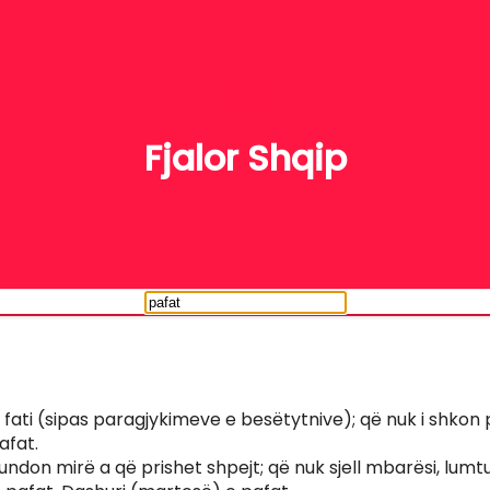
FJALË
Fjalor Shqip
ih fati (sipas paragjykimeve e besëtytnive); që nuk i shko
pafat.
undon mirë a që prishet shpejt; që nuk sjell mbarësi, lumtu