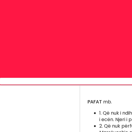
PAFAT
mb.
1. Që nuk i nd
i ecën. Njeri i 
2. Që nuk përf