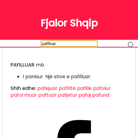
FJALË
Fjalor Shqip
PAFILLUAR
mb.
I panisur. Një stive e pafilluar.
Shih edhe:
pafejuar
pafilltë
pafillë
pafolur
paformuar
paftuar
pafjetur
pafaj
pafund