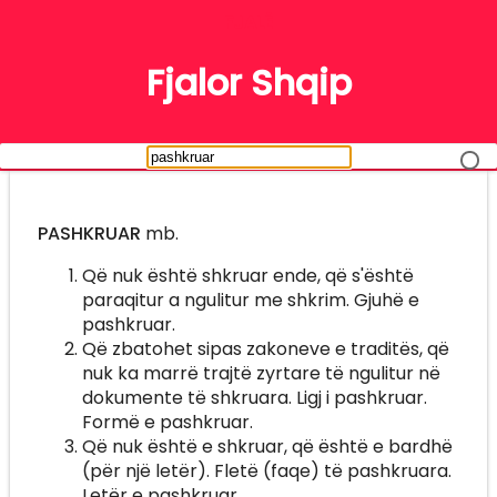
FJALË
Fjalor Shqip
PASHKRUAR
mb.
Që nuk është shkruar ende, që s'është
paraqitur a ngulitur me shkrim. Gjuhë e
pashkruar.
Që zbatohet sipas zakoneve e traditës, që
nuk ka marrë trajtë zyrtare të ngulitur në
dokumente të shkruara. Ligj i pashkruar.
Formë e pashkruar.
Që nuk është e shkruar, që është e bardhë
(për një letër). Fletë (faqe) të pashkruara.
Letër e pashkruar.