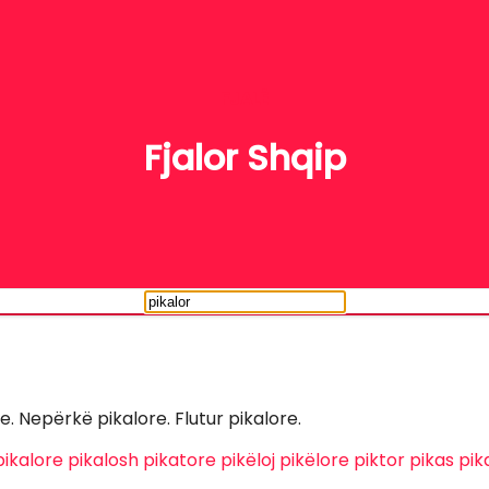
FJALË
Fjalor Shqip
re. Nepërkë pikalore. Flutur pikalore.
pikalore
pikalosh
pikatore
pikëloj
pikëlore
piktor
pikas
pi