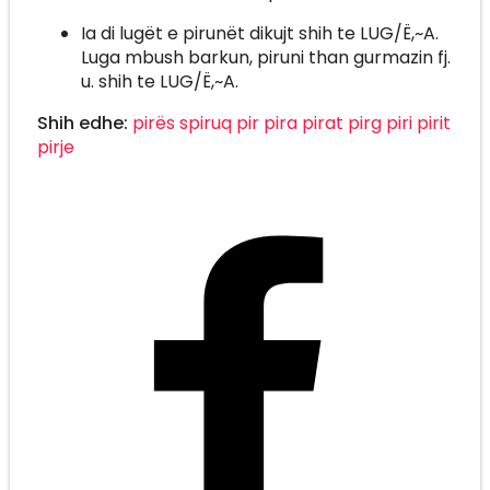
Ia di lugët e pirunët dikujt shih te LUG/Ë,~A.
Luga mbush barkun, piruni than gurmazin fj.
u. shih te LUG/Ë,~A.
Shih edhe:
pirës
spiruq
pir
pira
pirat
pirg
piri
pirit
pirje