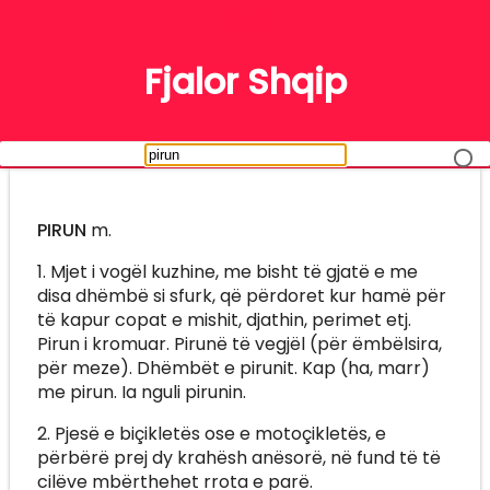
FJALË
Fjalor Shqip
PIRUN
m.
1. Mjet i vogël kuzhine, me bisht të gjatë e me
disa dhëmbë si sfurk, që përdoret kur hamë për
të kapur copat e mishit, djathin, perimet etj.
Pirun i kromuar. Pirunë të vegjël (për ëmbëlsira,
për meze). Dhëmbët e pirunit. Kap (ha, marr)
me pirun. Ia nguli pirunin.
2. Pjesë e biçikletës ose e motoçikletës, e
përbërë prej dy krahësh anësorë, në fund të të
cilëve mbërthehet rrota e parë.