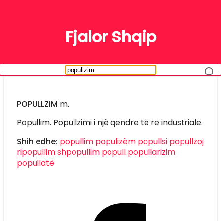
FJALË
Fjalor Shqip
POPULLZIM
m.
Popullim. Popullzimi i një qendre të re industriale.
Shih edhe:
popullim
populizëm
popullsi
popullzoj
ripopullim
shpopullim
popull
popullarizim
popullatë