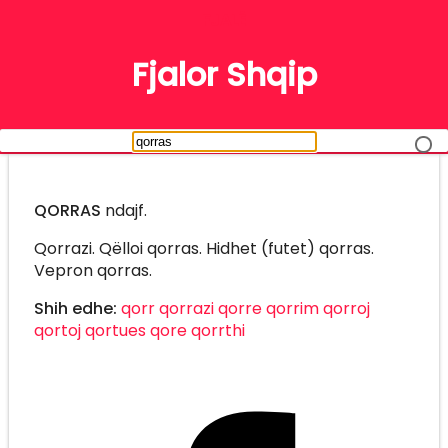
FJALË
Fjalor Shqip
QORRAS
ndajf.
Qorrazi. Qëlloi qorras. Hidhet (futet) qorras.
Vepron qorras.
Shih edhe:
qorr
qorrazi
qorre
qorrim
qorroj
qortoj
qortues
qore
qorrthi