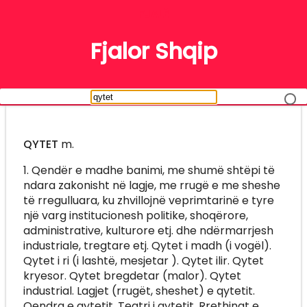
FJALË
Fjalor Shqip
QYTET
m.
1. Qendër e madhe banimi, me shumë shtëpi të
ndara zakonisht në lagje, me rrugë e me sheshe
të rregulluara, ku zhvillojnë veprimtarinë e tyre
një varg institucionesh politike, shoqërore,
administrative, kulturore etj. dhe ndërmarrjesh
industriale, tregtare etj. Qytet i madh (i vogël).
Qytet i ri (i lashtë, mesjetar ). Qytet ilir. Qytet
kryesor. Qytet bregdetar (malor). Qytet
industrial. Lagjet (rrugët, sheshet) e qytetit.
Qendra e qytetit. Teatri i qytetit. Rrethinat e