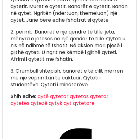
qytetit. Muret e qytetit. Banorët e qytetit. Banon
në qytet. Ngritën (ndërtuan, themeluan) një
qytet. Janë bërë edhe fshatrat si qytete.
2. përmb. Banorët e një qendre të tillë; jeta,
mënyra e jetesës në një qendër të tillë. Qyteti u
nis në ndihmë të fshatit. Në aksion mori pjesë i
gjithë qyteti. U ngrit në këmbë i gjithë qyteti.
Afrimi i qytetit me fshatin.
3. Grumbull shtëpish, banorët e të cilit merren
me një veprimtari të caktuar. Qyteti i
studentëve. Qyteti i minatorëve.
Shih edhe:
qytë
qytetar
qytetas
qytetor
qytetës
qytezë
qytyk
qyt
qytetare