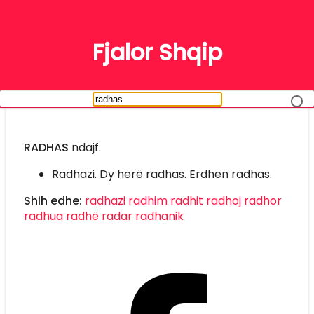
FJALË
Fjalor Shqip
RADHAS
ndajf.
Radhazi. Dy herë radhas. Erdhën radhas.
Shih edhe:
radhazi
radhim
radhit
radhoj
radhor
radhua
radhë
radar
radhanik