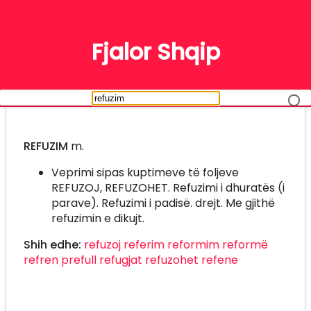
FJALË
Fjalor Shqip
REFUZIM
m.
Veprimi sipas kuptimeve të foljeve
REFUZOJ, REFUZOHET. Refuzimi i dhuratës (i
parave). Refuzimi i padisë. drejt. Me gjithë
refuzimin e dikujt.
Shih edhe:
refuzoj
referim
reformim
reformë
refren
prefull
refugjat
refuzohet
refene