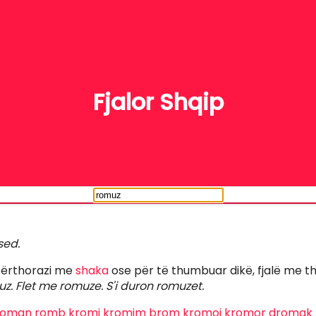
FJALË
Fjalor Shqip
sed.
 tërthorazi me
shaka
ose për të thumbuar dikë, fjalë me 
z. Flet me romuze. S'i duron romuzet.
roman
romb
kromi
kromim
brom
kromoj
kromor
dromak