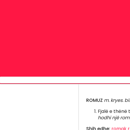
ROMUZ
m. kryes. bi
Fjalë e thënë
hodhi një romu
Shih edhe:
romak