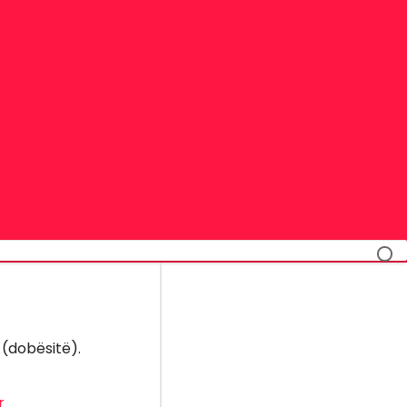
 (dobësitë).
r