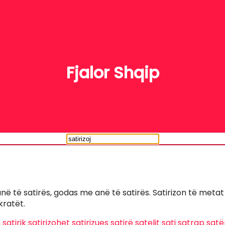
FJALË
Fjalor Shqip
anë të satirës, godas me anë të satirës. Satirizon të metat
kratët.
m
satirik
satirizohet
satirizues
satirë
satelit
sati
satrap
satë