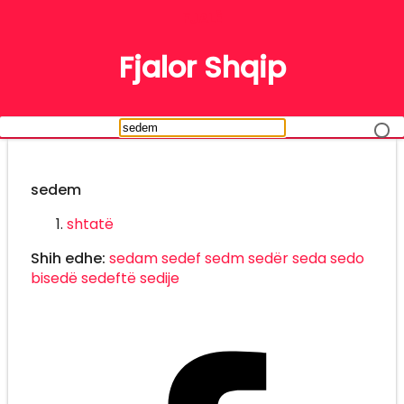
FJALË
Fjalor Shqip
sedem
shtatë
Shih edhe:
sedam
sedef
sedm
sedër
seda
sedo
bisedë
sedeftë
sedije