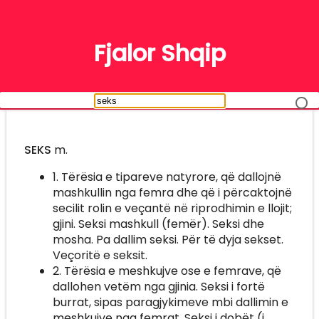
FJALË
Fjalor Shqip
SEKS
m.
1. Tërësia e tipareve natyrore, që dallojnë
mashkullin nga femra dhe që i përcaktojnë
secilit rolin e veçantë në riprodhimin e llojit;
gjini. Seksi mashkull (femër). Seksi dhe
mosha. Pa dallim seksi. Për të dyja sekset.
Veçoritë e seksit.
2. Tërësia e meshkujve ose e femrave, që
dallohen vetëm nga gjinia. Seksi i fortë
burrat, sipas paragjykimeve mbi dallimin e
meshkujve nga femrat. Seksi i dobët (i