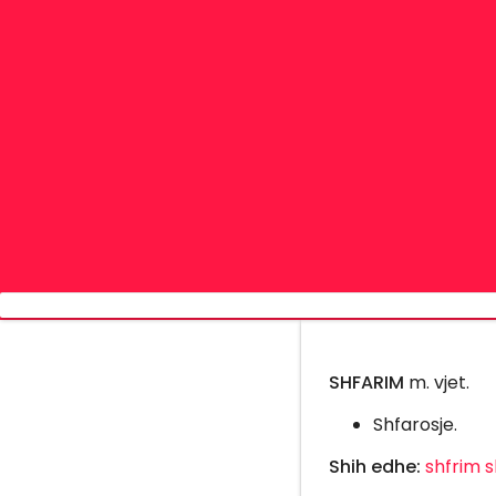
SHFARIM
m. vjet.
Shfarosje.
Shih edhe:
shfrim
s