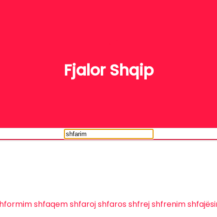
FJALË
Fjalor Shqip
hformim
shfaqem
shfaroj
shfaros
shfrej
shfrenim
shfajës